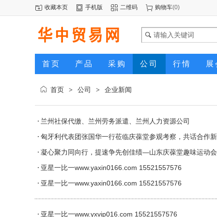
收藏本页
手机版
二维码
购物车
(
0
)
首页
产品
采购
公司
行情
展
首页
公司
企业新闻
>
>
兰州社保代缴、兰州劳务派遣、兰州人力资源公司
匈牙利代表团张国华一行莅临庆葆堂参观考察，共话合作新
凝心聚力同向行，提速争先创佳绩—山东庆葆堂趣味运动会
亚星一比一www.yaxin0166.com 15521557576
亚星一比一www.yaxin0166.com 15521557576
亚星一比一www.yxvip016.com 15521557576