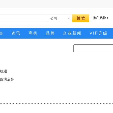
推广
热搜：
会
资讯
商机
品牌
企业新闻
VIP升级
机遇
圆满启幕